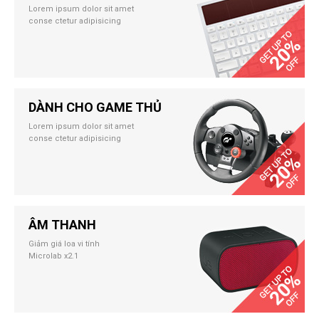
Lorem ipsum dolor sit amet
conse ctetur adipisicing
DÀNH CHO GAME THỦ
Lorem ipsum dolor sit amet
conse ctetur adipisicing
ÂM THANH
Giảm giá loa vi tính
Microlab x2.1