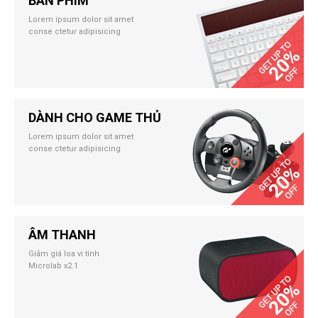
BÀN PHÍM
Lorem ipsum dolor sit amet
conse ctetur adipisicing
DÀNH CHO GAME THỦ
Lorem ipsum dolor sit amet
conse ctetur adipisicing
ÂM THANH
Giảm giá loa vi tính
Microlab x2.1