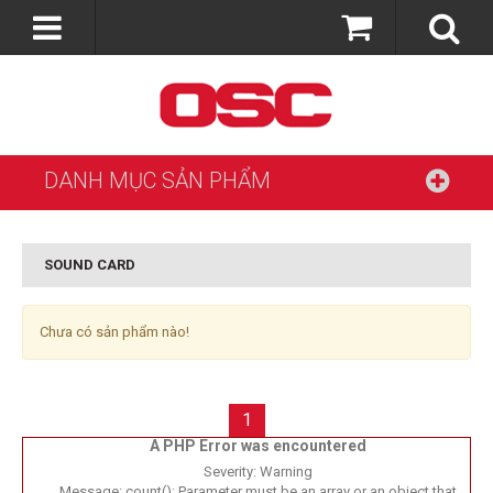
DANH MỤC SẢN PHẨM
SOUND CARD
Chưa có sản phẩm nào!
1
A PHP Error was encountered
Severity: Warning
Message: count(): Parameter must be an array or an object that