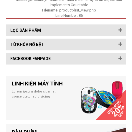
implements Countable
Filename: product/list_view.php
Line Number: 86
LỌC SẢN PHẨM
TỪ KHÓA NỔ BẬT
FACEBOOK FANPAGE
LINH KIỆN MÁY TÍNH
Lorem ipsum dolor sit amet
conse ctetur adipisicing