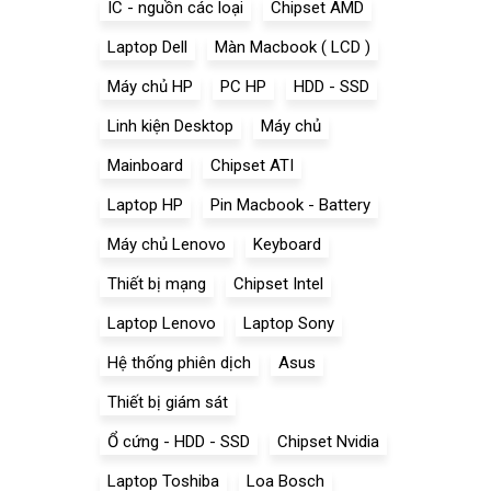
IC - nguồn các loại
Chipset AMD
Laptop Dell
Màn Macbook ( LCD )
Máy chủ HP
PC HP
HDD - SSD
Linh kiện Desktop
Máy chủ
Mainboard
Chipset ATI
Laptop HP
Pin Macbook - Battery
Máy chủ Lenovo
Keyboard
Thiết bị mạng
Chipset Intel
Laptop Lenovo
Laptop Sony
Hệ thống phiên dịch
Asus
Thiết bị giám sát
Ổ cứng - HDD - SSD
Chipset Nvidia
Laptop Toshiba
Loa Bosch