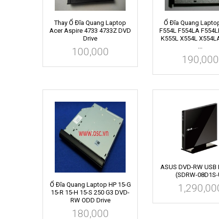
Thay Ổ Đĩa Quang Laptop
Ổ Đĩa Quang Lapto
Acer Aspire 4733 4733Z DVD
F554L F554LA F554L
Drive
K555L X554L X554L
...
100,000
190,000
ASUS DVD-RW USB E
(SDRW-08D1S-
Ổ Đĩa Quang Laptop HP 15-G
1,290,00
15-R 15-H 15-S 250 G3 DVD-
RW ODD Drive
180,000