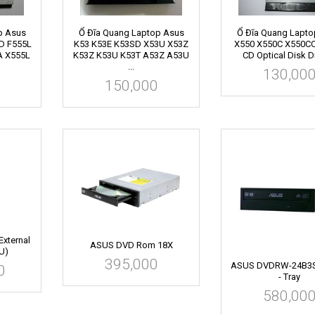
p Asus
Ổ Đĩa Quang Laptop Asus
Ổ Đĩa Quang Lapto
D F555L
K53 K53E K53SD X53U X53Z
X550 X550C X550C
A X555L
K53Z K53U K53T A53Z A53U
CD Optical Disk Dri
...
130,00
150,000
xternal
ASUS DVD Rom 18X
U)
395,000
ASUS DVDRW-24B3
0
- Tray
580,00