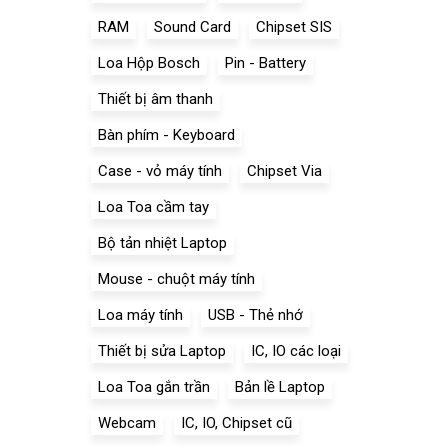
RAM
Sound Card
Chipset SIS
Loa Hộp Bosch
Pin - Battery
Thiết bị âm thanh
Bàn phím - Keyboard
Case - vỏ máy tính
Chipset Via
Loa Toa cầm tay
Bộ tản nhiệt Laptop
Mouse - chuột máy tính
Loa máy tính
USB - Thẻ nhớ
Thiết bị sửa Laptop
IC, IO các loại
Loa Toa gắn trần
Bản lề Laptop
Webcam
IC, IO, Chipset cũ