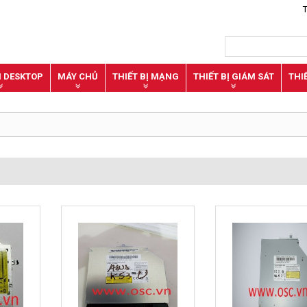
N DESKTOP
MÁY CHỦ
THIẾT BỊ MẠNG
THIẾT BỊ GIÁM SÁT
THI