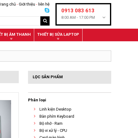
Trang chủ
-
Giới thiệu
-
liên hệ
0913 083 613
8:00 AM -
17:00 PM
ẾT BỊ ÂM THANH
THIẾT BỊ SỬA LAPTOP
LỌC SẢN PHẨM
Phân loại
Linh kiện Desktop
Bàn phím Keyboard
Bộ nhớ - Ram
Bộ vi xử lý - CPU
Card màn hình