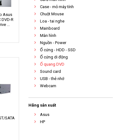
Case - mỏ máy tính
Chuột Mouse
p Asus
C DVD-R
Loa - tai nghe
ve ...
Mainboard
0
Màn hình
Nguồn - Power
Ổ cứng - HDD - SSD
Ổ cứng di động
Ổ quang DVD
Sound card
USB - thẻ nhớ
Webcam
Hãng sản xuất
Asus
ST/SATA
HP
0