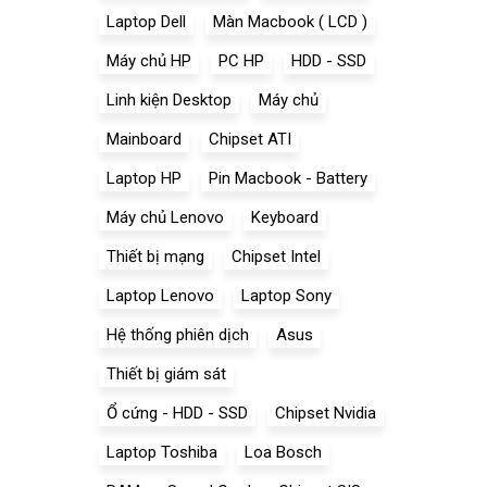
Laptop Dell
Màn Macbook ( LCD )
Máy chủ HP
PC HP
HDD - SSD
Linh kiện Desktop
Máy chủ
Mainboard
Chipset ATI
Laptop HP
Pin Macbook - Battery
Máy chủ Lenovo
Keyboard
Thiết bị mạng
Chipset Intel
Laptop Lenovo
Laptop Sony
Hệ thống phiên dịch
Asus
Thiết bị giám sát
Ổ cứng - HDD - SSD
Chipset Nvidia
Laptop Toshiba
Loa Bosch