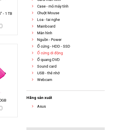
Case - mỏ máy tính
Chuột Mouse
” - 1 TB
Loa - tai nghe
0
Mainboard
Màn hình
Nguồn - Power
Ổ cứng - HDD - SSD
Ổ cứng di động
Ổ quang DVD
Sound card
USB - thẻ nhớ
Webcam
Hãng sản xuất
0GB
Asus
0