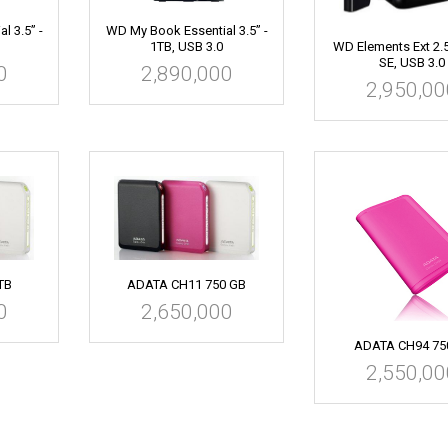
l 3.5” -
WD My Book Essential 3.5” -
1TB, USB 3.0
WD Elements Ext 2.5
SE, USB 3.0
0
2,890,000
2,950,00
TB
ADATA CH11 750 GB
0
2,650,000
ADATA CH94 75
2,550,00