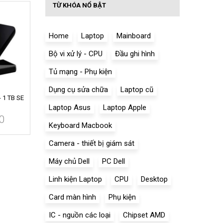
TỪ KHÓA NỔ BẬT
Home
Laptop
Mainboard
Bộ vi xử lý - CPU
Đầu ghi hình
Tủ mạng - Phụ kiện
Dụng cụ sửa chữa
Laptop cũ
- 1 TB SE
Laptop Asus
Laptop Apple
0
Keyboard Macbook
Camera - thiết bị giám sát
Máy chủ Dell
PC Dell
Linh kiện Laptop
CPU
Desktop
Card màn hình
Phụ kiện
IC - nguồn các loại
Chipset AMD