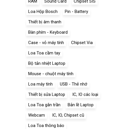
RAM
Sound Card
Chipset SIS
Loa Hộp Bosch
Pin - Battery
Thiết bị âm thanh
Bàn phím - Keyboard
Case - vỏ máy tính
Chipset Via
Loa Toa cầm tay
Bộ tản nhiệt Laptop
Mouse - chuột máy tính
Loa máy tính
USB - Thẻ nhớ
Thiết bị sửa Laptop
IC, IO các loại
Loa Toa gắn trần
Bản lề Laptop
Webcam
IC, IO, Chipset cũ
Loa Toa thông báo