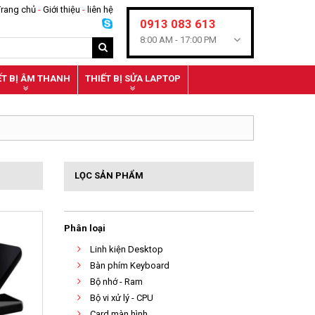
Trang chủ
-
Giới thiệu
-
liên hệ
0913 083 613
8:00 AM -
17:00 PM
ẾT BỊ ÂM THANH
THIẾT BỊ SỬA LAPTOP
LỌC SẢN PHẨM
Phân loại
Linh kiện Desktop
Bàn phím Keyboard
Bộ nhớ - Ram
Bộ vi xử lý - CPU
Card màn hình