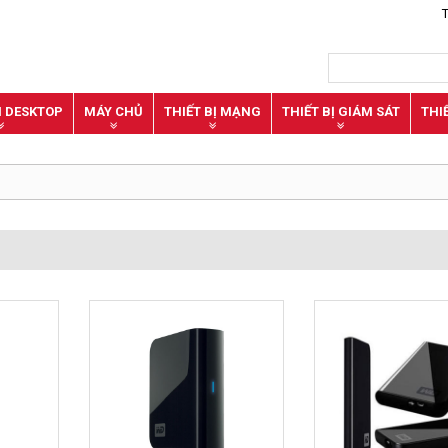
N DESKTOP
MÁY CHỦ
THIẾT BỊ MẠNG
THIẾT BỊ GIÁM SÁT
THI