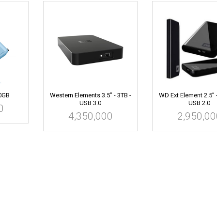
0GB
Western Elements 3.5” - 3TB -
WD Ext Element 2.5” 
USB 3.0
USB 2.0
0
4,350,000
2,950,00