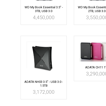
WD My Book Essential 3.5” -
WD My Book Essentia
3TB, USB 3.0
2TB, USB 3.0
4,450,000
3,550,00
ADATA CH11 1
3,290,00
ADATA NH03 3.5" - USB 3.0 -
1.5TB
3,172,000