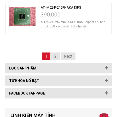
ATI-M52-P-216PNAKA13FG
390,000
ATI-M52-P-216PNAKA13FG BGA Chipset chỉ bán
cho thợ để có giá tốt nhất cho số ...
1
2
Next
LỌC SẢN PHẨM
TỪ KHÓA NỔ BẬT
FACEBOOK FANPAGE
LINH KIỆN MÁY TÍNH