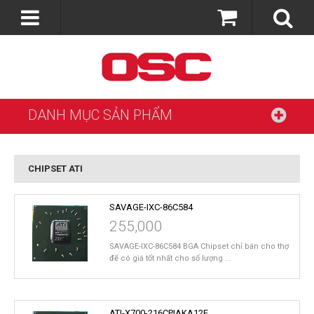
DANH MỤC SẢN PHẨM
CHIPSET ATI
SAVAGE-IXC-86C584
255,000
SAVAGE-IXC-86C584 BGA Chipset chỉ bán cho thợ
để có giá tốt nhất cho số lượng ...
ATI-X700-216CPIAKA12F