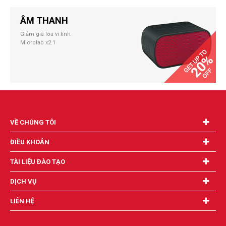
ÂM THANH
Giảm giá loa vi tính
Microlab x2.1
VỀ CHÚNG TÔI
ĐIỀU KHOẢN
TÀI LIỆU ĐÀO TẠO
DỊCH VỤ
LIÊN HỆ