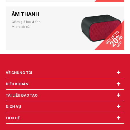
ÂM THANH
Giảm giá loa vi tính
Microlab x2.1
VỀ CHÚNG TÔI
ĐIỀU KHOẢN
TÀI LIỆU ĐÀO TẠO
DỊCH VỤ
LIÊN HỆ