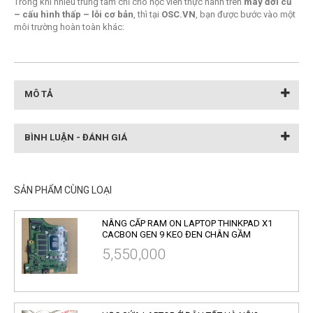
Trong khi nhiều trung tâm chỉ cho học viên thực hành trên
máy đời cũ
– cấu hình thấp – lỗi cơ bản
, thì tại
OSC.VN
, bạn được bước vào một
môi trường hoàn toàn khác:
MÔ TẢ
BÌNH LUẬN - ĐÁNH GIÁ
SẢN PHẨM CÙNG LOẠI
NÂNG CẤP RAM ON LAPTOP THINKPAD X1
CACBON GEN 9 KEO ĐEN CHÂN GẦM
5,550,000