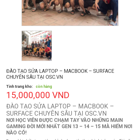
ĐÀO TẠO SỬA LAPTOP – MACBOOK – SURFACE
CHUYÊN SÂU TẠI OSC.VN
Tình trang kho:
còn hàng
15,000,000 VND
ĐÀO TẠO SỬA LAPTOP – MACBOOK –
SURFACE CHUYÊN SÂU TẠI OSC.VN
NƠI HỌC VIÊN ĐƯỢC CHẠM TAY VÀO NHỮNG MAIN
GAMING ĐỜI MỚI NHẤT GEN 13 – 14 – 15 MÀ HIẾM NƠI
NÀO CÓ!