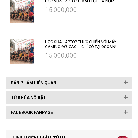
HỌC SỬA LAPTOP Ở ĐÂU TỐT HÀ NỘI?
15,000,000
HỌC SỬA LAPTOP THỰC CHIẾN VỚI MÁY
GAMING ĐỜI CAO – CHỈ CÓ TẠI OSC.VN!
15,000,000
SẢN PHẨM LIÊN QUAN
TỪ KHÓA NỔ BẬT
FACEBOOK FANPAGE