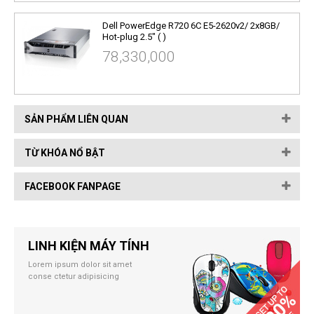
Dell PowerEdge R720 6C E5-2620v2/ 2x8GB/
Hot-plug 2.5" ( )
78,330,000
SẢN PHẨM LIÊN QUAN
TỪ KHÓA NỔ BẬT
FACEBOOK FANPAGE
LINH KIỆN MÁY TÍNH
Lorem ipsum dolor sit amet
conse ctetur adipisicing