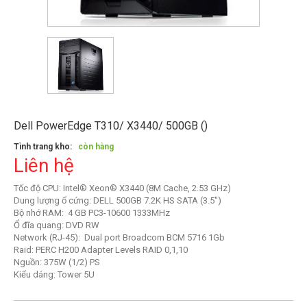
Dell PowerEdge T310/ X3440/ 500GB ()
Tình trang kho:
còn hàng
Liên hệ
Tốc độ CPU: Intel® Xeon® X3440 (8M Cache, 2.53 GHz)
Dung lượng ổ cứng: DELL 500GB 7.2K HS SATA (3.5")
Bộ nhớ RAM: 4 GB PC3-10600 1333MHz
Ổ đĩa quang: DVD RW
Network (RJ-45): Dual port Broadcom BCM 5716 1Gb
Raid: PERC H200 Adapter Levels RAID 0,1,10
Nguồn: 375W (1/2) PS
Kiểu dáng: Tower 5U