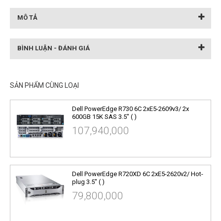
MÔ TẢ
BÌNH LUẬN - ĐÁNH GIÁ
SẢN PHẨM CÙNG LOẠI
Dell PowerEdge R730 6C 2xE5-2609v3/ 2x
600GB 15K SAS 3.5" ( )
107,940,000
Dell PowerEdge R720XD 6C 2xE5-2620v2/ Hot-
plug 3.5" ( )
79,800,000