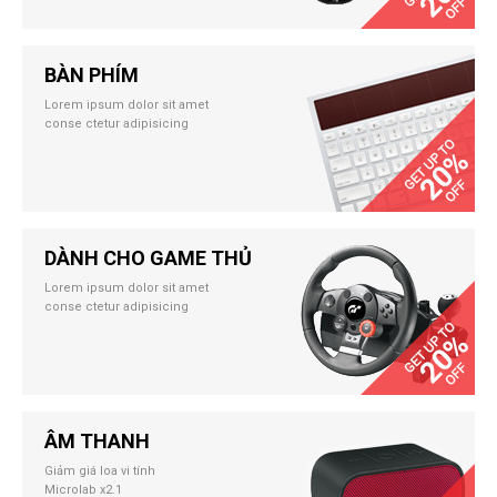
BÀN PHÍM
Lorem ipsum dolor sit amet
conse ctetur adipisicing
DÀNH CHO GAME THỦ
Lorem ipsum dolor sit amet
conse ctetur adipisicing
ÂM THANH
Giảm giá loa vi tính
Microlab x2.1