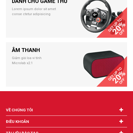
DÀNH CHO GAME THỦ
Lorem ipsum dolor sit amet
conse ctetur adipisicing
ÂM THANH
Giảm giá loa vi tính
Microlab x2.1
VỀ CHÚNG TÔI
ĐIỀU KHOẢN