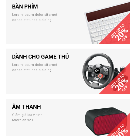
BÀN PHÍM
Lorem ipsum dolor sit amet
conse ctetur adipisicing
DÀNH CHO GAME THỦ
Lorem ipsum dolor sit amet
conse ctetur adipisicing
ÂM THANH
Giảm giá loa vi tính
Microlab x2.1