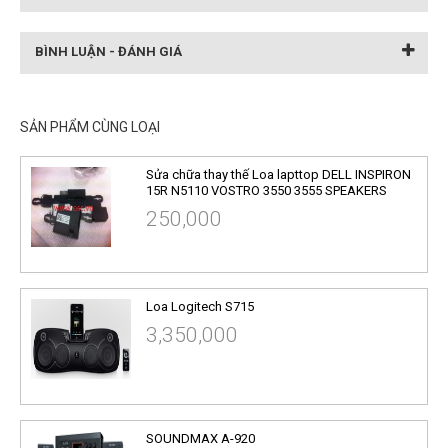
BÌNH LUẬN - ĐÁNH GIÁ
SẢN PHẨM CÙNG LOẠI
Sửa chữa thay thế Loa lapttop DELL INSPIRON
15R N5110 VOSTRO 3550 3555 SPEAKERS
250,000
Loa Logitech S715
3,350,000
SOUNDMAX A-920