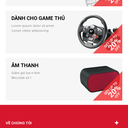
DÀNH CHO GAME THỦ
Lorem ipsum dolor sit amet
conse ctetur adipisicing
ÂM THANH
Giảm giá loa vi tính
Microlab x2.1
VỀ CHÚNG TÔI