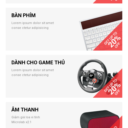
BÀN PHÍM
Lorem ipsum dolor sit amet
conse ctetur adipisicing
DÀNH CHO GAME THỦ
Lorem ipsum dolor sit amet
conse ctetur adipisicing
ÂM THANH
Giảm giá loa vi tính
Microlab x2.1