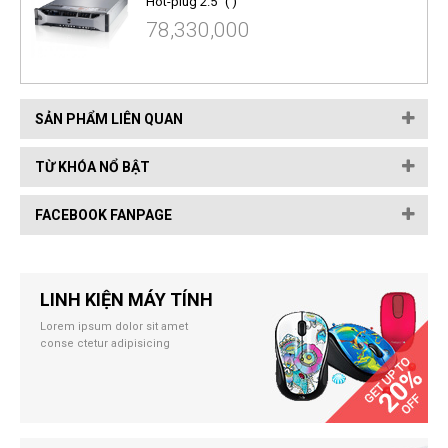
Hot-plug 2.5" ( )
78,330,000
SẢN PHẨM LIÊN QUAN
TỪ KHÓA NỔ BẬT
FACEBOOK FANPAGE
LINH KIỆN MÁY TÍNH
Lorem ipsum dolor sit amet
conse ctetur adipisicing