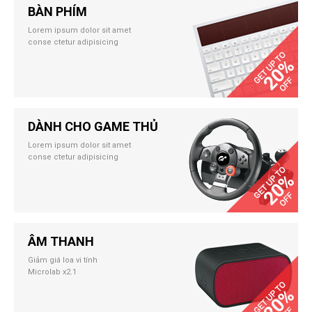
BÀN PHÍM
Lorem ipsum dolor sit amet
conse ctetur adipisicing
DÀNH CHO GAME THỦ
Lorem ipsum dolor sit amet
conse ctetur adipisicing
ÂM THANH
Giảm giá loa vi tính
Microlab x2.1