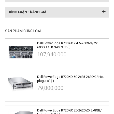
BÌNH LUẬN - ĐÁNH GIÁ
SẢN PHẨM CÙNG LOẠI
Dell PowerEdge R730 6C 2xE5-2609v3/ 2x
600GB 15K SAS 3.5" ( )
107,940,000
Dell PowerEdge R720XD 6C 2xE5-2620v2/ Hot-
plug 3.5" ( )
79,800,000
Dell PowerEdge R720 6C E5-2620v2/ 2x8GB/