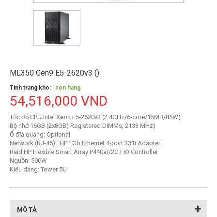
ML350 Gen9 E5-2620v3 ()
Tình trang kho:
còn hàng
54,516,000 VND
Tốc độ CPU:Intel Xeon E5-2620v3 (2.4GHz/6-core/15MB/85W)
Bộ nhớ 16GB (2x8GB) Registered DIMMs, 2133 MHz)
Ổ đĩa quang: Optional
Network (RJ-45): HP 1Gb Ethernet 4-port 331i Adapter
Raid:HP Flexible Smart Array P440ar/2G FIO Controller
Nguồn: 500W
Kiểu dáng: Tower 5U
MÔ TẢ