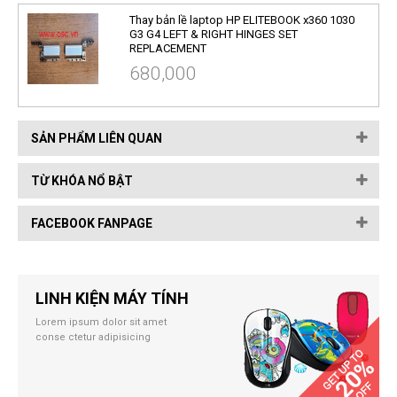
Thay bản lề laptop HP ELITEBOOK x360 1030
G3 G4 LEFT & RIGHT HINGES SET
REPLACEMENT
680,000
SẢN PHẨM LIÊN QUAN
TỪ KHÓA NỔ BẬT
FACEBOOK FANPAGE
LINH KIỆN MÁY TÍNH
Lorem ipsum dolor sit amet
conse ctetur adipisicing