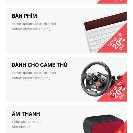
BÀN PHÍM
Lorem ipsum dolor sit amet
conse ctetur adipisicing
DÀNH CHO GAME THỦ
Lorem ipsum dolor sit amet
conse ctetur adipisicing
ÂM THANH
Giảm giá loa vi tính
Microlab x2.1