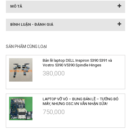
MÔ TẢ
BÌNH LUẬN - ĐÁNH GIÁ
SẢN PHẨM CÙNG LOẠI
Bản lề laptop DELL Inspiron 5390 5391 và
Vostro 5390 V5390 Spindle Hinges
380,000
LAPTOP VỠ VỎ – BUNG BẢN LỀ – TƯỞNG BỎ
MÁY, NHƯNG OSC.VN VẪN NHẬN SỬA!
750,000