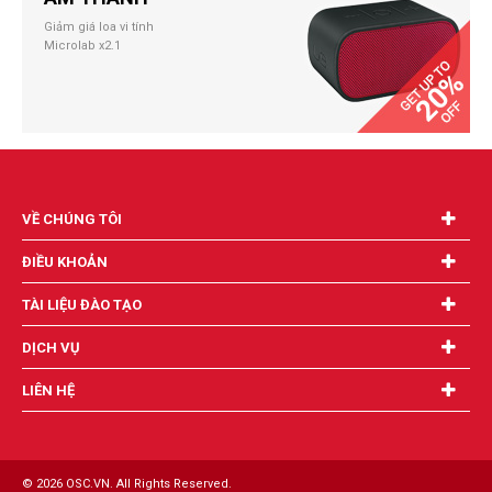
Giảm giá loa vi tính
Microlab x2.1
VỀ CHÚNG TÔI
ĐIỀU KHOẢN
TÀI LIỆU ĐÀO TẠO
DỊCH VỤ
LIÊN HỆ
© 2026 OSC.VN. All Rights Reserved.