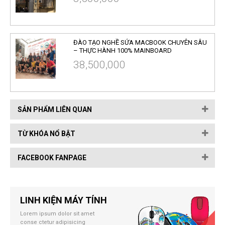
ĐÀO TẠO NGHỀ SỬA MACBOOK CHUYÊN SÂU
– THỰC HÀNH 100% MAINBOARD
38,500,000
SẢN PHẨM LIÊN QUAN
TỪ KHÓA NỔ BẬT
FACEBOOK FANPAGE
LINH KIỆN MÁY TÍNH
Lorem ipsum dolor sit amet
conse ctetur adipisicing