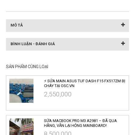
MÔ TẢ
BÌNH LUẬN - ĐÁNH GIÁ
SẢN PHẨM CÙNG LOẠI
⚡ SỬA MAIN ASUS TUF DASH F15 FX517ZM BỊ
CHÁY TẠI OSC.VN
2,550,000
SỬA MACBOOK PRO M3 A2981 – ĐÃ QUA
HÃNG, VẪN LẠI HỎNG MAINBOARD!
8,500,000