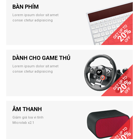
BÀN PHÍM
Lorem ipsum dolor sit amet
conse ctetur adipisicing
DÀNH CHO GAME THỦ
Lorem ipsum dolor sit amet
conse ctetur adipisicing
ÂM THANH
Giảm giá loa vi tính
Microlab x2.1