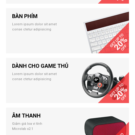
BÀN PHÍM
Lorem ipsum dolor sit amet
conse ctetur adipisicing
DÀNH CHO GAME THỦ
Lorem ipsum dolor sit amet
conse ctetur adipisicing
ÂM THANH
Giảm giá loa vi tính
Microlab x2.1