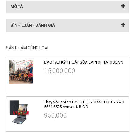
MÔ TẢ
BÌNH LUẬN - ĐÁNH GIÁ
SẢN PHẨM CÙNG LOẠI
ĐÀO TẠO KỸ THUẬT SỬA LAPTOP TẠI OSC.VN
15,000,000
Thay Vỏ Laptop Dell G15 5510 5511 5515 5520
5521 5525 conver A B C D
950,000