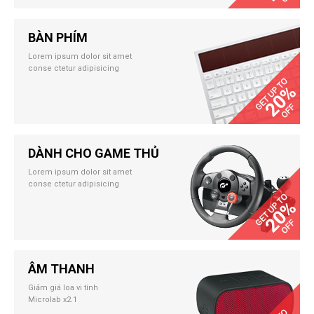
BÀN PHÍM
Lorem ipsum dolor sit amet
conse ctetur adipisicing
DÀNH CHO GAME THỦ
Lorem ipsum dolor sit amet
conse ctetur adipisicing
ÂM THANH
Giảm giá loa vi tính
Microlab x2.1