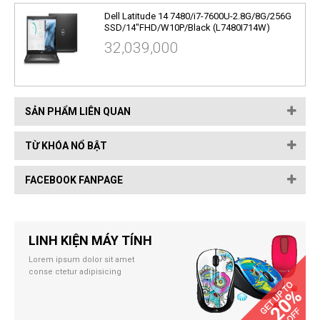
Dell Latitude 14 7480/i7-7600U-2.8G/8G/256G
SSD/14"FHD/W10P/Black (L7480I714W)
32,039,000
SẢN PHẨM LIÊN QUAN
TỪ KHÓA NỔ BẬT
FACEBOOK FANPAGE
LINH KIỆN MÁY TÍNH
Lorem ipsum dolor sit amet
conse ctetur adipisicing