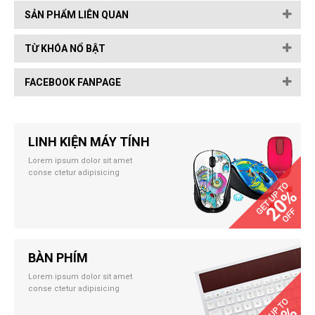
SẢN PHẨM LIÊN QUAN
TỪ KHÓA NỔ BẬT
FACEBOOK FANPAGE
LINH KIỆN MÁY TÍNH
Lorem ipsum dolor sit amet
conse ctetur adipisicing
BÀN PHÍM
Lorem ipsum dolor sit amet
conse ctetur adipisicing