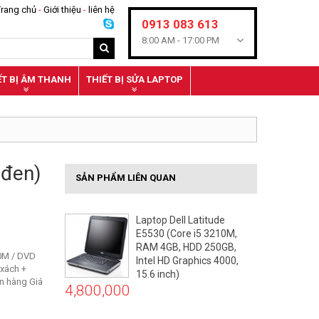
Trang chủ
-
Giới thiệu
-
liên hệ
0913 083 613
8:00 AM -
17:00 PM
ẾT BỊ ÂM THANH
THIẾT BỊ SỬA LAPTOP
 đen)
SẢN PHẨM LIÊN QUAN
Laptop Dell Latitude
E5530 (Core i5 3210M,
RAM 4GB, HDD 250GB,
0M / DVD
Intel HD Graphics 4000,
 xách +
15.6 inch)
n hàng Giá
4,800,000