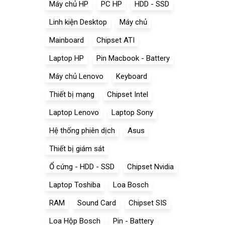
Máy chủ HP
PC HP
HDD - SSD
Linh kiện Desktop
Máy chủ
Mainboard
Chipset ATI
Laptop HP
Pin Macbook - Battery
Máy chủ Lenovo
Keyboard
Thiết bị mạng
Chipset Intel
Laptop Lenovo
Laptop Sony
Hệ thống phiên dịch
Asus
Thiết bị giám sát
Ổ cứng - HDD - SSD
Chipset Nvidia
Laptop Toshiba
Loa Bosch
RAM
Sound Card
Chipset SIS
Loa Hộp Bosch
Pin - Battery