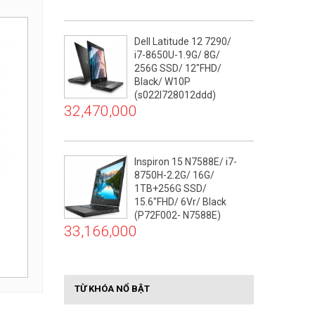
Dell Latitude 12 7290/
i7-8650U-1.9G/ 8G/
256G SSD/ 12"FHD/
Black/ W10P
(s022l728012ddd)
32,470,000
Inspiron 15 N7588E/ i7-
8750H-2.2G/ 16G/
1TB+256G SSD/
15.6"FHD/ 6Vr/ Black
(P72F002- N7588E)
33,166,000
TỪ KHÓA NỔ BẬT