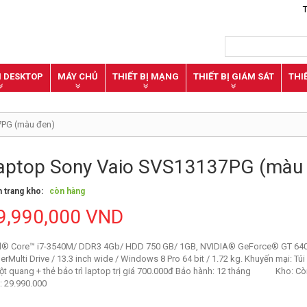
N DESKTOP
MÁY CHỦ
THIẾT BỊ MẠNG
THIẾT BỊ GIÁM SÁT
THI
7PG (màu đen)
aptop Sony Vaio SVS13137PG (màu
h trang kho:
còn hàng
9,990,000 VND
el® Core™ i7-3540M/ DDR3 4Gb/ HDD 750 GB/ 1GB, NVIDIA® GeForce® GT 64
erMulti Drive / 13.3 inch wide / Windows 8 Pro 64 bit / 1.72 kg. Khuyến mại: Túi
ột quang + thẻ bảo trì laptop trị giá 700.000đ Bảo hành: 12 tháng Kho: Cò
: 29.990.000