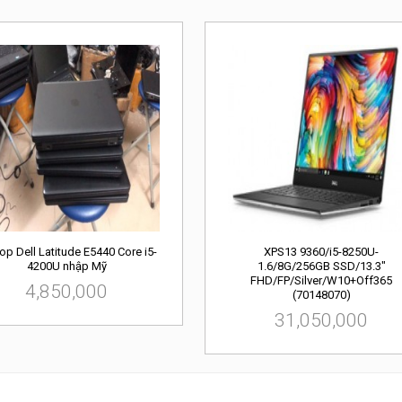
op Dell Latitude E5440 Core i5-
XPS13 9360/i5-8250U-
4200U nhập Mỹ
1.6/8G/256GB SSD/13.3"
FHD/FP/Silver/W10+Off365
4,850,000
(70148070)
31,050,000