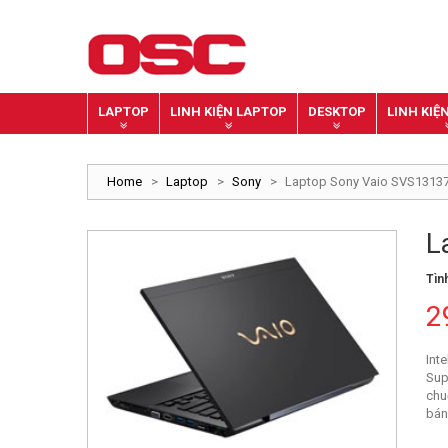
LAPTOP
LINH KIỆN LAPTOP
DESKTOP
LINH KIỆ
Home
>
Laptop
>
Sony
>
Laptop Sony Vaio SVS1313
L
Tìn
2
Int
Sup
chu
bán