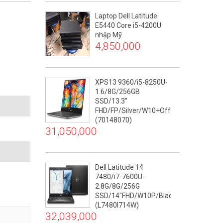
Laptop Dell Latitude
E5440 Core i5-4200U
nhập Mỹ
4,850,000
XPS13 9360/i5-8250U-
1.6/8G/256GB
SSD/13.3"
FHD/FP/Silver/W10+Off365
(70148070)
31,050,000
Dell Latitude 14
7480/i7-7600U-
2.8G/8G/256G
SSD/14"FHD/W10P/Black
(L7480I714W)
32,039,000