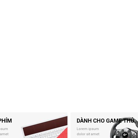
PHÍM
DÀNH CHO GAME THỦ
psum
Lorem ipsum
t amet
dolor sit amet