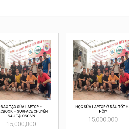
ĐÀO TẠO SỬA LAPTOP –
HỌC SỬA LAPTOP Ở ĐÂU TỐT H
CBOOK – SURFACE CHUYÊN
NỘI?
SÂU TẠI OSC.VN
15,000,000
15,000,000