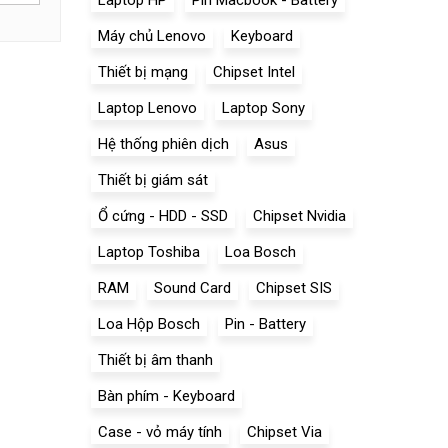
Laptop HP
Pin Macbook - Battery
Máy chủ Lenovo
Keyboard
Thiết bị mạng
Chipset Intel
Laptop Lenovo
Laptop Sony
Hệ thống phiên dịch
Asus
Thiết bị giám sát
Ổ cứng - HDD - SSD
Chipset Nvidia
Laptop Toshiba
Loa Bosch
RAM
Sound Card
Chipset SIS
Loa Hộp Bosch
Pin - Battery
Thiết bị âm thanh
Bàn phím - Keyboard
Case - vỏ máy tính
Chipset Via