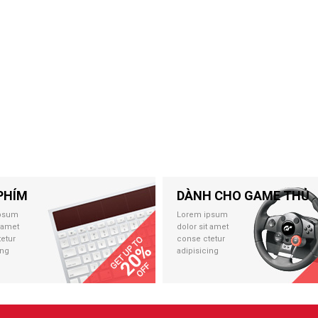
PHÍM
DÀNH CHO GAME THỦ
psum
Lorem ipsum
t amet
dolor sit amet
etur
conse ctetur
ing
adipisicing