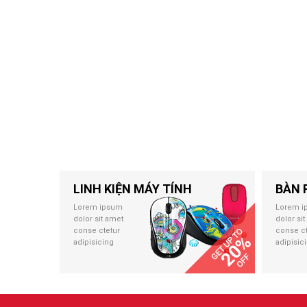
LINH KIỆN MÁY TÍNH
BÀN 
Lorem ipsum
Lorem i
dolor sit amet
dolor si
conse ctetur
conse ct
adipisicing
adipisic