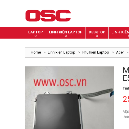
LAPTOP
LINH KIỆN LAPTOP
DESKTOP
LINH KIỆ
Home
>
Linh kiện Laptop
>
Phụ kiện Laptop
>
Acer
>
M
E
Tìn
2
Mặt
thá