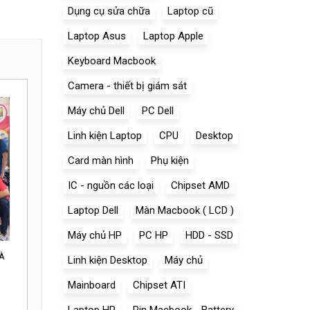
Dụng cụ sửa chữa
Laptop cũ
Laptop Asus
Laptop Apple
Keyboard Macbook
Camera - thiết bị giám sát
Máy chủ Dell
PC Dell
Linh kiện Laptop
CPU
Desktop
Card màn hình
Phụ kiện
IC - nguồn các loại
Chipset AMD
Laptop Dell
Màn Macbook ( LCD )
Máy chủ HP
PC HP
HDD - SSD
À
Linh kiện Desktop
Máy chủ
Mainboard
Chipset ATI