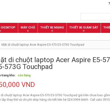
N DESKTOP
MÁY CHỦ
THIẾT BỊ MẠNG
THIẾT BỊ GIÁM SÁT
THI
Mặt di chuột laptop Acer Aspire E5-573 E5-573G Touchpad
ặt di chuột laptop Acer Aspire E5-5
5-573G Touchpad
h trang kho:
còn hàng
50,000 VND
 di chuột laptop Acer Aspire E5-573 E5-573G Touchpad
giá trên chưa bao gồ
o lắp thay thế và chi phí ship hàng chi tiết liên hệ 024 3994 6669 - Call zalo 091