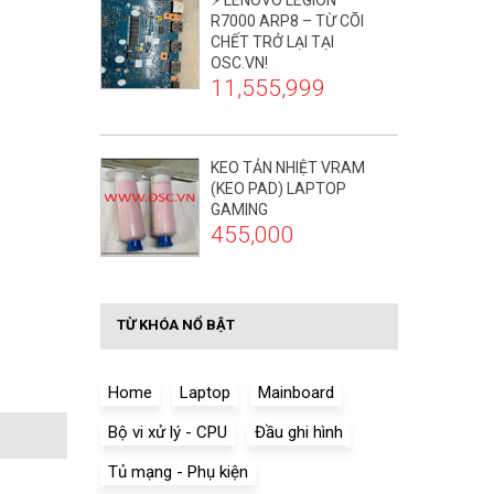
⚡ LENOVO LEGION
R7000 ARP8 – TỪ CÕI
CHẾT TRỞ LẠI TẠI
OSC.VN!
11,555,999
KEO TẢN NHIỆT VRAM
(KEO PAD) LAPTOP
GAMING
455,000
TỪ KHÓA NỔ BẬT
Home
Laptop
Mainboard
Bộ vi xử lý - CPU
Đầu ghi hình
Tủ mạng - Phụ kiện