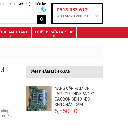
Trang chủ
-
Giới thiệu
-
liên hệ
0913 083 613
8:00 AM -
17:00 PM
ẾT BỊ ÂM THANH
THIẾT BỊ SỬA LAPTOP
73
SẢN PHẨM LIÊN QUAN
NÂNG CẤP RAM ON
LAPTOP THINKPAD X1
CACBON GEN 9 KEO
ĐEN CHÂN GẦM
5,550,000
m công
3 083 613