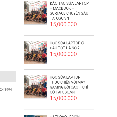
ĐÀO TẠO SỬA LAPTOP
– MACBOOK –
SURFACE CHUYÊN SÂU
TẠI OSC.VN
15,000,000
HỌC SỬA LAPTOP Ở
ĐÂU TỐT HÀ NỘI?
15,000,000
HỌC SỬA LAPTOP
THỰC CHIẾN VỚI MÁY
GAMING ĐỜI CAO – CHỈ
024 3994
CÓ TẠI OSC.VN!
15,000,000