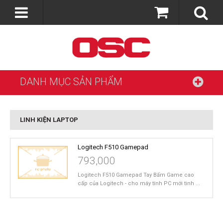
DANH MỤC SẢN PHẨM
LINH KIỆN LAPTOP
Logitech F510 Gamepad
793,000
Logitech F510 Gamepad Tay Bấm Game cao
cấp của Logitech - cho máy tính PC mới tinh ...