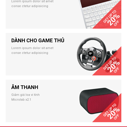
Lorem ipsum dolor sit amet
conse ctetur adipisicing
DÀNH CHO GAME THỦ
Lorem ipsum dolor sit amet
conse ctetur adipisicing
ÂM THANH
Giảm giá loa vi tính
Microlab x2.1