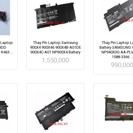
 Laptop
Thay Pin Laptop Samsung
Thay Pin Laptop 
 HDD
900X4 900X46 900X4B-A01DE
Battery SAMSUNG 
463 ...
900X4C-A01 NP900X4 Battery
NP940X3G AA-PL
1588-3366 ...
1,550,000
990,00