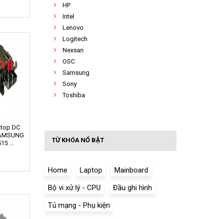
0
HP
Intel
Lenovo
Logitech
Nexsan
OSC
Samsung
Sony
Toshiba
ptop DC
SAMSUNG
TỪ KHÓA NỔ BẬT
5 ...
0
Home
Laptop
Mainboard
Bộ vi xử lý - CPU
Đầu ghi hình
Tủ mạng - Phụ kiện