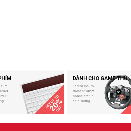
PHÍM
DÀNH CHO GAME THỦ
psum
Lorem ipsum
t amet
dolor sit amet
etur
conse ctetur
ing
adipisicing