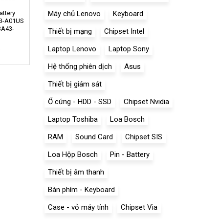
attery
Máy chủ Lenovo
Keyboard
B-A01US
BA43-
Thiết bị mạng
Chipset Intel
0
Laptop Lenovo
Laptop Sony
Hệ thống phiên dịch
Asus
Thiết bị giám sát
Ổ cứng - HDD - SSD
Chipset Nvidia
Laptop Toshiba
Loa Bosch
RAM
Sound Card
Chipset SIS
Loa Hộp Bosch
Pin - Battery
Thiết bị âm thanh
Bàn phím - Keyboard
Case - vỏ máy tính
Chipset Via