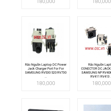
180,000
180,000
Rắc Nguồn Laptop DC Power
Rắc Nguồn Lap
Jack Charger Port For For
CONECTOR DC JACK
SAMSUNG RV530 520 RV730
SAMSUNG NP RV408
...
RV411 RV413 .
180,000
180,000