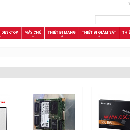
N DESKTOP
MÁY CHỦ
THIẾT BỊ MẠNG
THIẾT BỊ GIÁM SÁT
THI