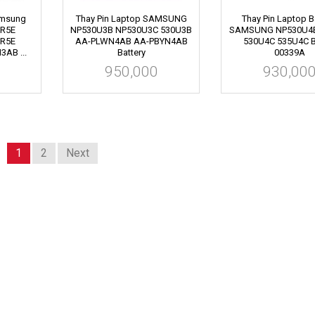
amsung
Thay Pin Laptop SAMSUNG
Thay Pin Laptop B
0R5E
NP530U3B NP530U3C 530U3B
SAMSUNG NP530U4
0R5E
AA-PLWN4AB AA-PBYN4AB
530U4C 535U4C 
AB ...
Battery
00339A
950,000
930,00
1
2
Next