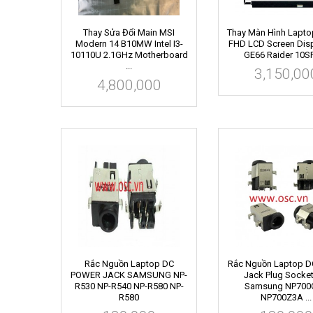
Thay Sửa Đổi Main MSI
Thay Màn Hình Lapt
Modern 14 B10MW Intel I3-
FHD LCD Screen Disp
10110U 2.1GHz Motherboard
GE66 Raider 10SFS
...
3,150,00
4,800,000
Rắc Nguồn Laptop DC
Rắc Nguồn Laptop D
POWER JACK SAMSUNG NP-
Jack Plug Socket
R530 NP-R540 NP-R580 NP-
Samsung NP700
R580
NP700Z3A ...