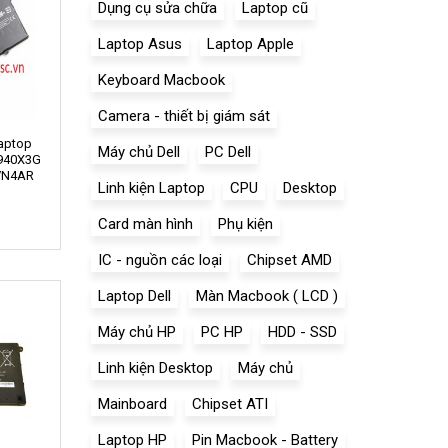
Dụng cụ sửa chữa
Laptop cũ
Laptop Asus
Laptop Apple
Keyboard Macbook
Camera - thiết bị giám sát
Laptop
Máy chủ Dell
PC Dell
940X3G
VN4AR
Linh kiện Laptop
CPU
Desktop
0
Card màn hình
Phụ kiện
IC - nguồn các loại
Chipset AMD
Laptop Dell
Màn Macbook ( LCD )
Máy chủ HP
PC HP
HDD - SSD
Linh kiện Desktop
Máy chủ
Mainboard
Chipset ATI
Laptop HP
Pin Macbook - Battery