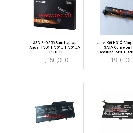
SSD 240 256 Ram Laptop
Jack Kết Nối Ổ Cứng
Asus TP301 TP301U TP301UA
SATA Converter
TP301UJ
Samsung R428 Q320 R
1,150,000
190,000