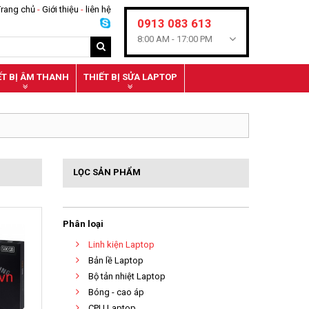
Trang chủ
-
Giới thiệu
-
liên hệ
0913 083 613
8:00 AM -
17:00 PM
ẾT BỊ ÂM THANH
THIẾT BỊ SỬA LAPTOP
LỌC SẢN PHẨM
Phân loại
Linh kiện Laptop
Bản lề Laptop
Bộ tản nhiệt Laptop
Bóng - cao áp
CPU Laptop