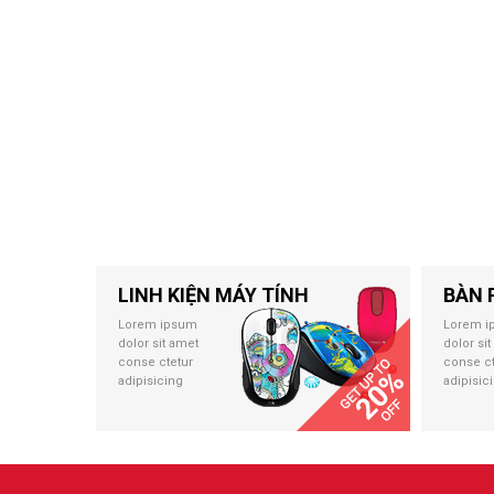
LINH KIỆN MÁY TÍNH
BÀN 
Lorem ipsum
Lorem i
dolor sit amet
dolor si
conse ctetur
conse ct
adipisicing
adipisic