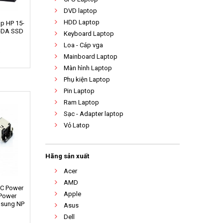
DVD laptop
HDD Laptop
p HP 15-
-DA SSD
Keyboard Laptop
Loa - Cáp vga
0
Mainboard Laptop
Màn hình Laptop
Phụ kiện Laptop
Pin Laptop
Ram Laptop
Sạc - Adapter laptop
Vỏ Latop
Hãng sản xuất
Acer
AMD
DC Power
Apple
Power
msung NP
Asus
Dell