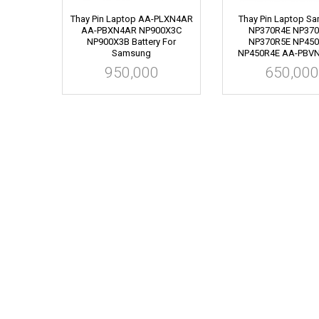
Thay Pin Laptop AA-PLXN4AR
Thay Pin Laptop S
AA-PBXN4AR NP900X3C
NP370R4E NP37
NP900X3B Battery For
NP370R5E NP45
Samsung
NP450R4E AA-PBVN3
950,000
650,000