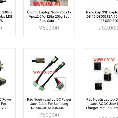
op 240Hz
Ổ Cứng Laptop Sony Vpcz1 -
Nâng Cấp SSD Lapto
lay MSI
Vpcz2 64g-128g-256g Ssd
DB 15-DB0521SA 15
 ...
Raid Sata Lif
128 SSD 240
0
950,000
950,00
C Power
Rắc Nguồn Laptop DC Power
Rắc Nguồn Laptop 
 For
Jack Cable For Samsung
Jack AC DC Jack 
G7C
NP530U3C NP535U3C ...
Charger Port For Sa
...
250,000