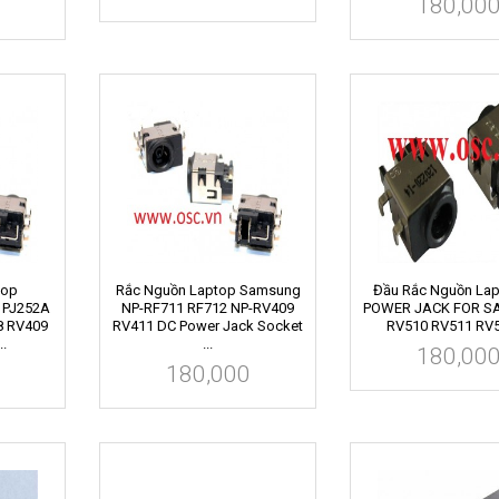
180,00
top
Rắc Nguồn Laptop Samsung
Đầu Rắc Nguồn La
 PJ252A
NP-RF711 RF712 NP-RV409
POWER JACK FOR 
 RV409
RV411 DC Power Jack Socket
RV510 RV511 RV51
..
...
180,00
180,000